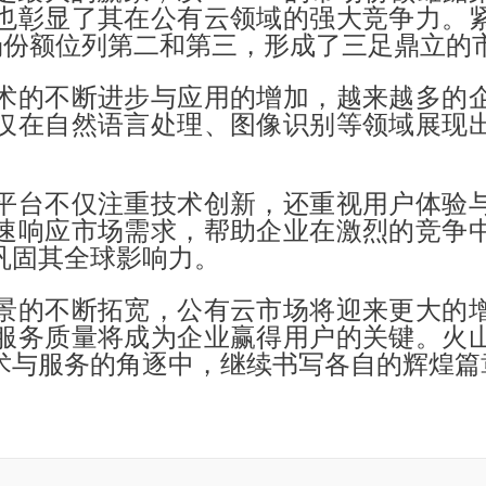
也彰显了其在公有云领域的强大竞争力。
 的市场份额位列第二和第三，形成了三足鼎立
术的不断进步与应用的增加，越来越多的
仅在自然语言处理、图像识别等领域展现
平台不仅注重技术创新，还重视用户体验
速响应市场需求，帮助企业在激烈的竞争
巩固其全球影响力。
景的不断拓宽，公有云市场将迎来更大的
服务质量将成为企业赢得用户的关键。火
术与服务的角逐中，继续书写各自的辉煌篇