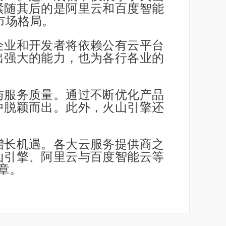
紧随其后的是阿里云和百度智能
的市场格局。
企业和开发者将依赖公有云平台
出强大的能力，也为各行各业的
与服务质量。通过不断优化产品
中脱颖而出。此外，火山引擎还
增长机遇。各大云服务提供商之
山引擎、阿里云与百度智能云等
章。