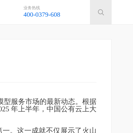
业务热线
400-0379-608
秒绘AI
小程序商城
模型服务市场的最新动态。根据
025 年上半年，中国公有云上大
踞第一。这一成就不仅展示了火山