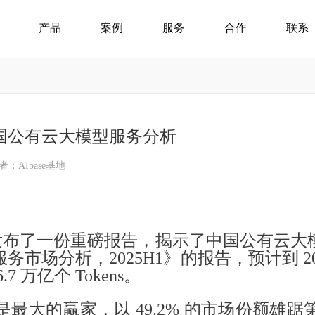
产品
案例
服务
合作
联系
智慧私域直播
AI奕智播
视多客
中国公有云大模型服务分析
者：AIbase基地
）发布了一份重磅报告，揭示了中国公有云大
市场分析，2025H1》的报告，预计到 2
 万亿个 Tokens。
最大的赢家，以 49.2% 的市场份额雄